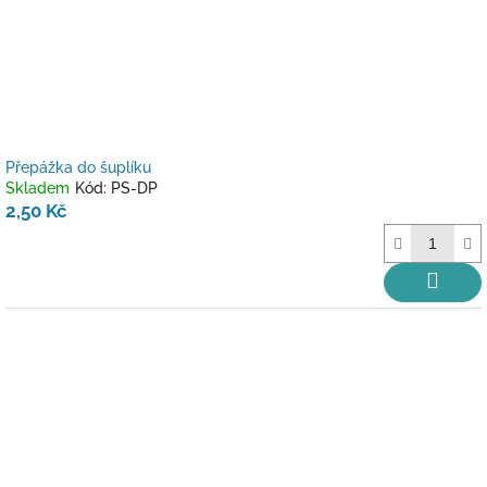
d
u
k
t
ů
Přepážka do šuplíku
Skladem
Kód:
PS-DP
2,50 Kč