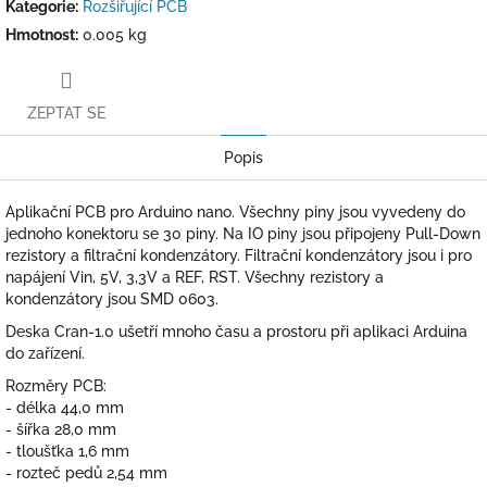
Kategorie
:
Rozšiřující PCB
Hmotnost
:
0.005 kg
ZEPTAT SE
Popis
Aplikační PCB pro Arduino nano. Všechny piny jsou vyvedeny do
jednoho konektoru se 30 piny. Na IO piny jsou připojeny Pull-Down
rezistory a filtrační kondenzátory. Filtrační kondenzátory jsou i pro
napájení Vin, 5V, 3,3V a REF, RST. Všechny rezistory a
kondenzátory jsou SMD 0603.
Deska Cran-1.0 ušetří mnoho času a prostoru při aplikaci Arduina
do zařízení.
Rozměry PCB:
- délka 44,0 mm
- šířka 28,0 mm
- tloušťka 1,6 mm
- rozteč pedů 2,54 mm