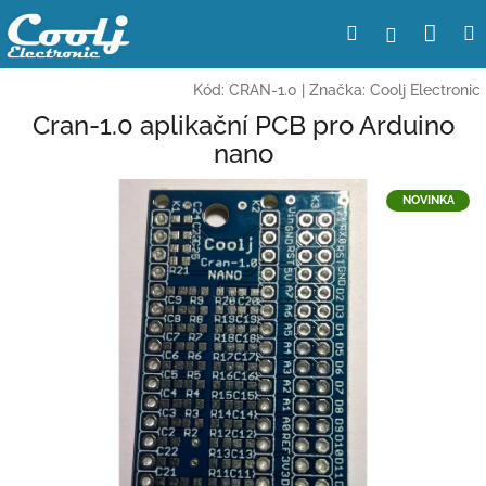
Přejít
Nák
Hledat
Přihlášení
na
obsah
koší
Kód:
CRAN-1.0
|
Značka:
Coolj Electronic
Cran-1.0 aplikační PCB pro Arduino
nano
NOVINKA